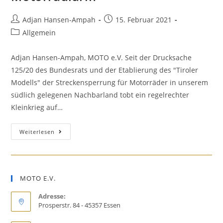
Beitrags-
Beitrag
Adjan Hansen-Ampah
15. Februar 2021
Autor:
veröffentlicht:
Beitrags-
Allgemein
Kategorie:
Adjan Hansen-Ampah, MOTO e.V. Seit der Drucksache
125/20 des Bundesrats und der Etablierung des "Tiroler
Modells" der Streckensperrung für Motorräder in unserem
südlich gelegenen Nachbarland tobt ein regelrechter
Kleinkrieg auf…
Sinnvolle
Weiterlesen
und
weniger
sinnvolle
MOTO E.V.
Maßnahmen
gegen
Adresse:
Motorradlärm
Prosperstr. 84 - 45357 Essen