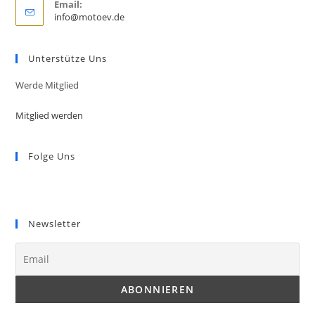
Email:
Opens
info@motoev.de
in
your
application
Unterstütze Uns
Werde Mitglied
Mitglied werden
Folge Uns
Opens
Opens
in
in
Newsletter
a
a
new
new
tab
tab