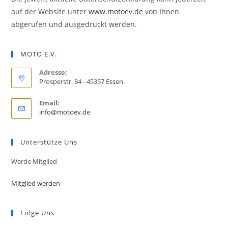
auf der Website unter
www.motoev.de
von Ihnen
abgerufen und ausgedruckt werden.
MOTO E.V.
Adresse:
Prosperstr. 84 - 45357 Essen
Email:
Opens
info@motoev.de
in
your
application
Unterstütze Uns
Werde Mitglied
Mitglied werden
Folge Uns