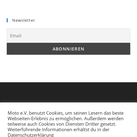
Opens
Opens
in
in
Newsletter
a
a
new
new
tab
tab
Moto e.V. benutzt Cookies, um seinen Lesern das beste
Webseiten-Erlebnis zu ermöglichen. Außerdem werden
teilweise auch Cookies von Diensten Dritter gesetzt.
Weiterführende Informationen erhältst du in der
Datenschutzerklärung