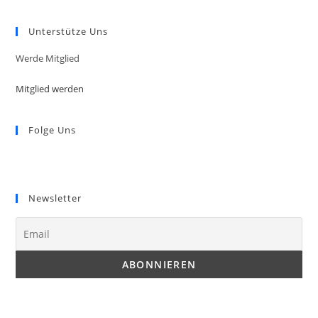
in
your
application
Unterstütze Uns
Werde Mitglied
Mitglied werden
Folge Uns
Opens
Opens
in
in
Newsletter
a
a
new
new
tab
tab