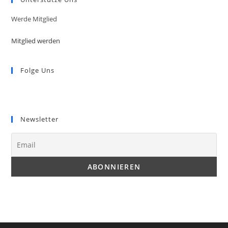
Werde Mitglied
Mitglied werden
Folge Uns
Opens
Opens
in
in
Newsletter
a
a
new
new
tab
tab