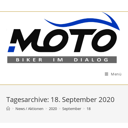
Zum
Inhalt
springen
Menü
Tagesarchive: 18. September 2020
>
News / Aktionen
>
2020
>
September
>
18