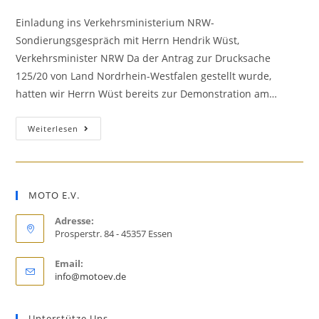
Autor:
veröffentlicht:
Kategorie:
Einladung ins Verkehrsministerium NRW-
Sondierungsgespräch mit Herrn Hendrik Wüst,
Verkehrsminister NRW Da der Antrag zur Drucksache
125/20 von Land Nordrhein-Westfalen gestellt wurde,
hatten wir Herrn Wüst bereits zur Demonstration am…
Gespräch
Weiterlesen
mit
NRW
Vekehrsminister
MOTO E.V.
Hendrik
Wüst
Adresse:
Prosperstr. 84 - 45357 Essen
Email:
Opens
info@motoev.de
in
your
application
Unterstütze Uns